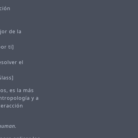
ción
jor de la
or ti]
solver el
Glass]
ios, es la más
ntropología y a
teracción
 human.