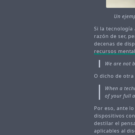
Un ejemp
Si la tecnología
razón de ser, p
decenas de disp
recursos menta
We are not b
O dicho de otra
When a techn
of your full 
Por eso, ante l
dispositivos co
destilar el pen
aplicables al d