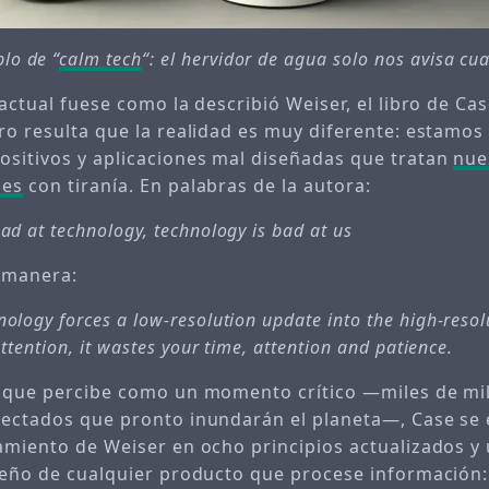
lo de “
calm tech
“: el hervidor de agua solo nos avisa cu
 actual fuese como la describió Weiser, el libro de Ca
ero resulta que la realidad es muy diferente: estamo
ositivos y aplicaciones mal diseñadas que tratan
nue
les
con tiranía. En palabras de la autora:
ad at technology, technology is bad at us
 manera:
ology forces a low-resolution update into the high-resol
attention, it wastes your time, attention and patience.
o que percibe como un momento crítico —miles de mi
nectados que pronto inundarán el planeta—, Case se
samiento de Weiser en ocho principios actualizados y 
iseño de cualquier producto que procese información: