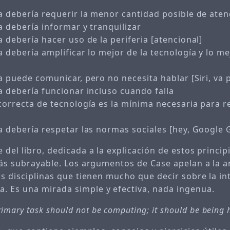
a debería requerir la menor cantidad posible de aten
a debería informar y tranquilizar
a debería hacer uso de la periferia [atencional]
a debería amplificar lo mejor de la tecnología y lo me
a puede comunicar, pero no necesita hablar [Siri, va p
a debería funcionar incluso cuando falla
correcta de tecnología es la mínima necesaria para re
a debería respetar las normas sociales [hey, Google 
 del libro, dedicada a la explicación de estos princip
 más subrayable. Los argumentos de Case apelan a la a
os disciplinas que tienen mucho que decir sobre la in
 Es una mirada simple y efectiva, nada ingenua.
rimary task should not be computing; it should be being