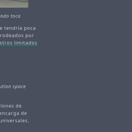
ando toca
se tendría poca
s rodeados por
stros limitados
ution space
llones de
 encarga de
universales,