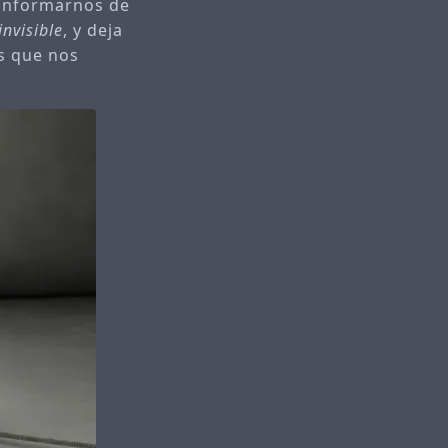
 informarnos de
invisible
, y deja
es que nos