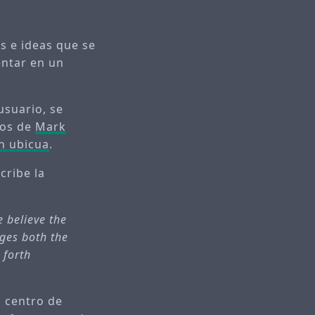
s e ideas que se
entar en un
usuario, se
los de
Mark
n ubicua
.
cribe la
 believe the
ages both the
 forth
l centro de