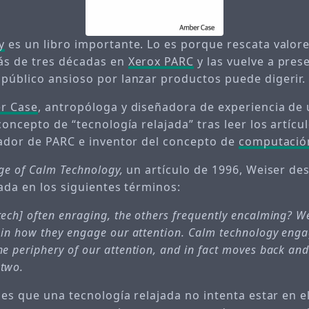
y
es un libro importante. Lo es porque rescata valore
ás de tres décadas en
Xerox PARC
y las vuelve a pres
público ansioso por lanzar productos puede digerir.
r Case
, antropóloga y diseñadora de experiencia de 
concepto de “tecnología relajada” tras leer los artícu
gador de PARC e inventor del concepto de
computació
ge of Calm Technology,
un artículo de 1996, Weiser des
ada en los siguientes términos:
tech] often enraging, the others frequently encalming? We
s in how they engage our attention. Calm technology eng
he
periphery
of our attention, and in fact moves back and
 two.
 es que una tecnología relajada no intenta estar en e