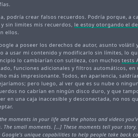
fías.
a, podría crear falsos recuerdos. Podría porque, a 
 y sin limites mis recuerdos,
le estoy otorgando el d
n ellos.
ogle a poseer los derechos de autor, asunto volátil y
o a usar mi contenido y modificarlo sin límites, lo q
rincipio lo cambiarían con sutileza, con muchos
tests 
tado, funciones adicionales y filtros automáticos, en
cho más impresionante. Todos, en apariencia, saldr
jaríamos; pero luego, al ver que es su nube o ningun
uerdos no cabrían en ningún disco duro, y que tamp
er en una caja inaccesible y desconectada, no nos q
ptar.
the moments in your life and the photos and videos you’v
 The small moments. […] These moments tell your story. 
 Google’s unique capabilities to help people take back con