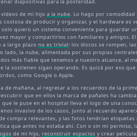
cenar diapositivas para la posteridad.
 vídeos de mi hijo
a la nube
. Lo hago por comodidad 
es costosa de producir y organizar, y el hardware es 
: solo quiero un sistema conveniente para guardar 
vez mayor y compartirlos con familiares y amigos. E
 a largo plazo
no es trivial
: los discos se rompen, l
o lado, la nube, alimentada por sus propias centrales
dos más fiable que tenemos a nuestro alcance, al m
e la sostienen sigan operando. Es quizá por eso que
ordos, como Google o Apple.
día de mañana, al regresar a los recuerdos de la pri
 descubrir que en ellos la marca de pañales ha cambia
 que le puse en el hospital lleva el logo de una cono
menos invasivo de los casos, junto al recuerdo aparec
de compra relevantes, y las fotos tendrían etiquetas
ica que antes no estaba ahí. Con o sin mi permiso, 
asgos
de mi hijo,
reconstruir espacios
y crear película