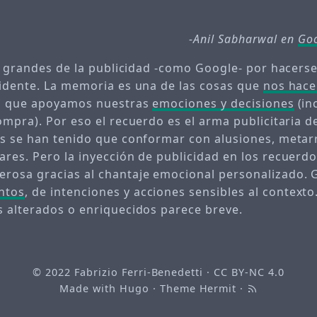
-Anil Sabharwal en
Goo
os grandes de la publicidad -como Google- por hacers
idente. La memoria es una de las cosas que
nos hac
el que apoyamos nuestras
emociones y decisiones
(in
mpra). Por eso el recuerdo es el arma publicitaria de
s se han tenido que conformar con alusiones, metar
res. Pero la inyección de publicidad en los recuerd
osa gracias al chantaje emocional personalizado. 
ntos
, de intenciones y acciones sensibles al contexto.
 alterados o enriquecidos parece breve.
© 2022
Fabrizio Ferri-Benedetti
·
CC BY-NC 4.0
Made with
Hugo
· Theme
Hermit
·