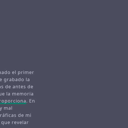
bado el primer
He grabado la
as de antes de
que la memoria
proporciona
. En
 y mal
ráficas de mi
 que revelar