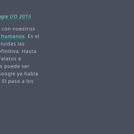
gle I/O 2015
e con nuestros
e humanos
. Es el
cluidas las
finitiva. Hasta
relatos e
os puede ser
Google ya habla
 El paso a los