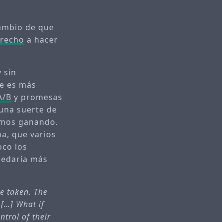
cambio de que
erecho
a hacer
 sin
ue es más
A/B
y promesas
 una suerte de
íamos ganando.
a, que varios
oco los
uedaría más
e taken. The
[…] What if
trol of their