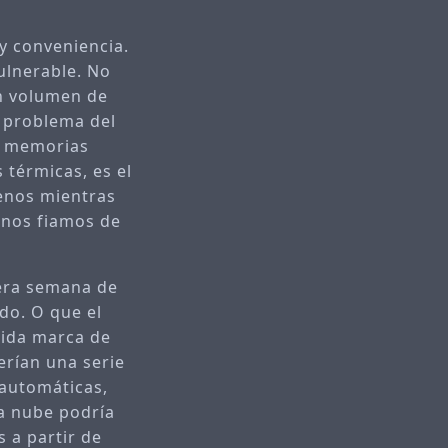
y conveniencia.
vulnerable. No
un volumen de
l problema del
as memorias
 térmicas, es el
enos mientras
 nos fiamos de
mera semana de
do. O que el
cida marca de
erían una serie
 automáticas,
la nube podría
s a partir de