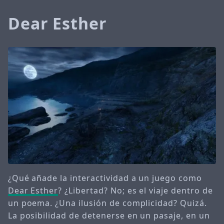
Dear Esther
¿Qué añade la interactividad a un juego como
Dear Esther
? ¿Libertad? No; es el viaje dentro de
un poema. ¿Una ilusión de complicidad? Quizá.
La posibilidad de detenerse en un pasaje, en un