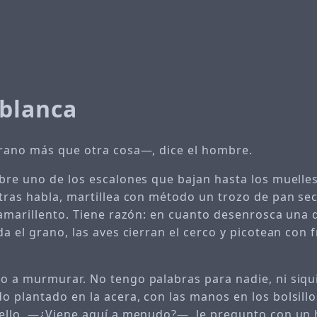
blanca
rano más que otra cosa—, dice el hombre.
bre uno de los escalones que bajan hasta los muelle
tras habla, martillea con método un trozo de pan se
 amarillento. Tiene razón: en cuanto desenrosca una d
a el grano, las aves cierran el cerco y picotean con 
 a murmurar. No tengo palabras para nadie, ni siqu
 plantado en la acera, con las manos en los bolsillo
ello. —¿Viene aquí a menudo?—, le pregunto con un h