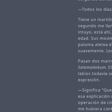
—Todos los días
Tiene un martill
segundo me llam
intuyo, está ahí
edad. Sus movim
paloma aletea d
suavemente. Los
Pasan dos marro
Salamaleikum.
El
labios todavía s
expresión.
—Significa ”Que
esa explicación
operación de ci
me hubiera con