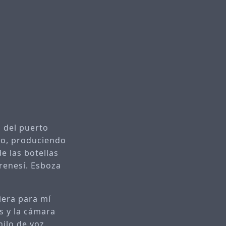
s del puerto
co, produciendo
e las botellas
frenesí. Esboza
iera para mí
s y la cámara
ilo de voz.