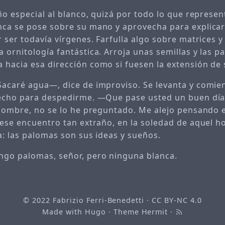
ño especial al blanco, quizá por todo lo que represen
ca se pose sobre su mano y aprovecha para explica
 ser todavía vírgenes. Farfulla algo sobre matrices y
 ornitología fantástica. Arroja unas semillas y las p
hacia esa dirección como si fuesen la extensión de 
acaré agua—, dice de improviso. Se levanta y comien
vecho para despedirme. —Que pase usted un buen dí
 nombre, no se lo he preguntado. Me alejo pensando e
 ese encuentro tan extraño, en la soledad de aquel 
a: las palomas son sus ideas y sueños.
go palomas, señor, pero ninguna blanca.
© 2022
Fabrizio Ferri-Benedetti
·
CC BY-NC 4.0
Made with
Hugo
· Theme
Hermit
·