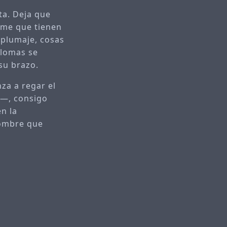
ta. Deja que
rme que tienen
 plumaje, cosas
alomas se
su brazo.
za a regar el
a—, consigo
n la
hombre que