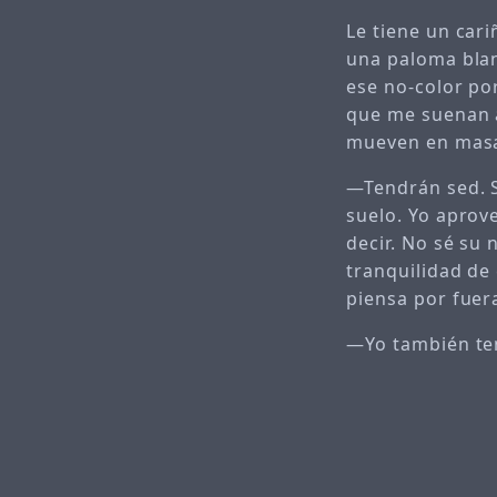
Le tiene un cari
una paloma blan
ese no-color por
que me suenan a
mueven en masa 
—Tendrán sed. S
suelo. Yo apro
decir. No sé su
tranquilidad de
piensa por fuer
—Yo también ten