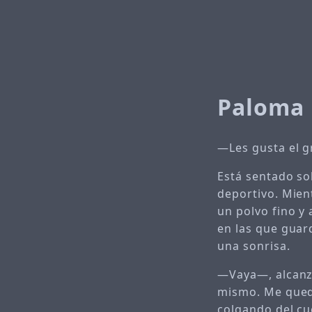
Paloma 
—Les gusta el g
Está sentado so
deportivo. Mien
un polvo fino y
en las que guard
una sonrisa.
—Vaya—, alcanzo
mismo. Me quedo
colgando del cu