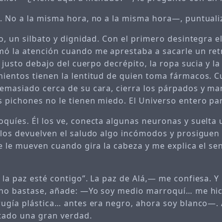
. No a la misma hora, no a la misma hora—, puntuali
o, un silbato y dignidad. Con el primero desintegra el
ó la atención cuando me aprestaba a sacarle un retra
, justo debajo del cuerpo decrépito, la ropa sucia y l
ientos tienen la lentitud de quien toma fármacos. 
emasiado cerca de su cara, cierra los párpados y m
 pichones no le tienen miedo. El Universo entero par
quíes. Él los ve, conecta algunas neuronas y suelta 
los devuelven el saludo algo incómodos y prosiguen
e le mueven cuando gira la cabeza y me explica el sen
 la paz esté contigo”. La paz de Alá,— me confiesa. Y
 no bastase, añade: —Yo soy medio marroquí… me hi
rugía plástica… antes era negro, ahora soy blanco—.
tado una gran verdad.