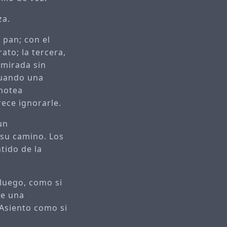
za.
 pan; con el
to; la tercera,
a mirada sin
Cuando una
anotea
ece ignorarle.
un
 su camino. Los
tido de la
 luego, como si
ce una
 Asiento como si