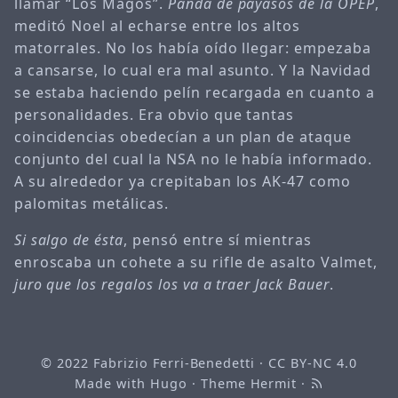
llamar “Los Magos”.
Panda de payasos de la OPEP
,
meditó Noel al echarse entre los altos
matorrales. No los había oído llegar: empezaba
a cansarse, lo cual era mal asunto. Y la Navidad
se estaba haciendo pelín recargada en cuanto a
personalidades. Era obvio que tantas
coincidencias obedecían a un plan de ataque
conjunto del cual la NSA no le había informado.
A su alrededor ya crepitaban los AK-47 como
palomitas metálicas.
Si salgo de ésta
, pensó entre sí mientras
enroscaba un cohete a su rifle de asalto Valmet,
juro que los regalos los va a traer Jack Bauer
.
© 2022
Fabrizio Ferri-Benedetti
·
CC BY-NC 4.0
Made with
Hugo
· Theme
Hermit
·