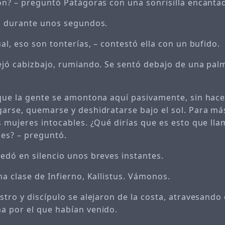
ón? – preguntó Patágoras con una sonrisilla encanta
ó durante unos segundos.
al, eso son tonterías, – contestó ella con un bufido.
ejó cabizbajo, rumiando. Se sentó debajo de una palm
que la gente se amontona aquí pasivamente, sin hace
rse, quemarse y deshidratarse bajo el sol. Para más 
s mujeres intocables. ¿Qué dirías que es esto que ll
ues? – preguntó.
edó en silencio unos breves instantes.
a clase de Infierno, Kallistus. Vámonos.
stro y discípulo se alejaron de la costa, atravesando
 por el que habían venido.