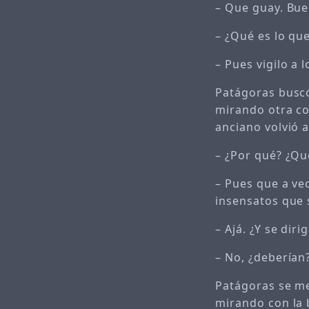
– Que guay. Bue
– ¿Qué es lo qu
– Pues vigilo a 
Patágoras buscó 
mirando otra cos
anciano volvió a 
– ¿Por qué? ¿Qu
– Pues que a ve
insensatos que
– Ajá. ¿Y se dir
– No, ¿deberían
Patágoras se me
mirando con la 