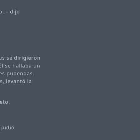
, – dijo
us se dirigieron
él se hallaba un
tes pudendas.
s, levantó la
eto.
 pidió