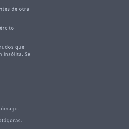
entes de otra
ército
snudos que
 insólita. Se
stómago.
atágoras.