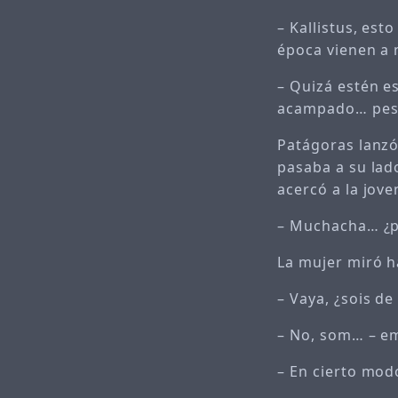
– Kallistus, est
época vienen a 
– Quizá estén e
acampado… pesc
Patágoras lanzó
pasaba a su lado
acercó a la jov
– Muchacha… ¿p
La mujer miró h
– Vaya, ¿sois de
– No, som… – em
– En cierto mod