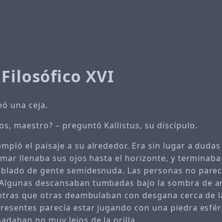
Filosófico XVI
ó una ceja.
s, maestro? – preguntó Kallistus, su discípulo.
mpló el paisaje a su alrededor. Era sin lugar a dudas
 mar llenaba sus ojos hasta el horizonte, y terminaba
oblado de gente semidesnuda. Las personas no parec
 Algunas descansaban tumbadas bajo la sombra de ar
ientras que otras deambulaban con desgana cerca de l
presentes parecía estar jugando con una piedra esfér
adaban no muy lejos de la orilla.