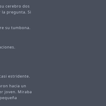
 su cerebro dos
 la pregunta. Si
bre su tumbona.
aciones.
casi estridente.
aron hacia un
er joven. Miraba
a pequeña