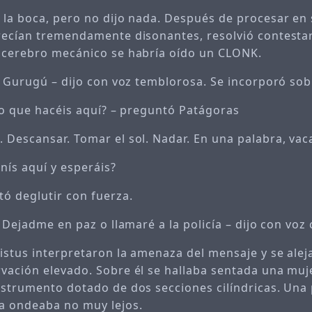
 la boca, pero no dijo nada. Después de procesar en
recían tremendamente disonantes, resolvió contestar
 cerebro mecánico se habría oído un CLONK.
el Gurugú – dijo con voz temblorosa. Se incorporó so
 lo que hacéis aquí? – preguntó Patágoras
 Descansar. Tomar el sol. Nadar. En una palabra, vac
enís aquí y esperáis?
tó deglutir con fuerza.
. Dejadme en paz o llamaré a la policía – dijo con voz 
listus interpretaron la amenaza del mensaje y se alej
vación elevado. Sobre él se hallaba sentada una muj
nstrumento dotado de dos secciones cilíndricas. Un
a ondeaba no muy lejos.