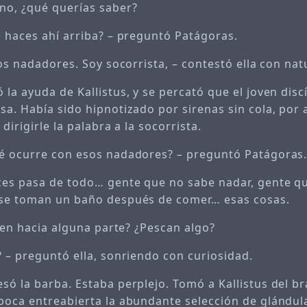
no, ¿qué querías saber?
e haces ahí arriba? – preguntó Patágoras.
los nadadores. Soy socorrista, – contestó ella con nat
la ayuda de Kallistus, y se percató que el joven disc
a. Había sido hipnotizado por sirenas sin cola, por as
dirigirle la palabra a la socorrista.
é ocurre con esos nadadores? – preguntó Patágoras
ces pasa de todo… gente que no sabe nadar, gente 
 se toman un baño después de comer… esas cosas.
igen hacia alguna parte? ¿Pescan algo?
? – preguntó ella, sonriendo con curiosidad.
só la barba. Estaba perplejo. Tomó a Kallistus del b
boca entreabierta la abundante selección de glándul