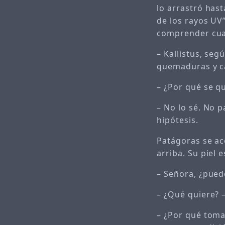
lo arrastró hast
de los rayos UV”
comprender cua
– Kallistus, seg
quemaduras y cá
– ¿Por qué se qu
– No lo sé. No 
hipótesis.
Patágoras se a
arriba. Su piel e
– Señora, ¿pued
– ¿Qué quiere? 
– ¿Por qué toma