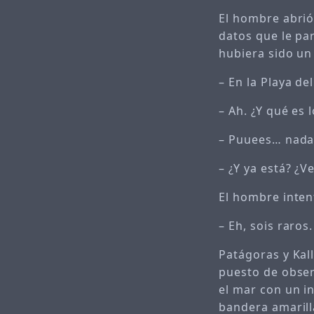
El hombre abrió
datos que le pa
hubiera sido un
– En la Playa d
– Ah. ¿Y qué es
– Puuees… nada.
– ¿Y ya está? ¿V
El hombre inten
– Eh, sois raros
Patágoras y Kal
puesto de obser
el mar con un i
bandera amarill