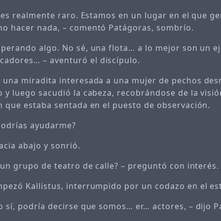
o es realmente raro. Estamos en un lugar en el que g
no hacer nada, – comentó Patágoras, sombrío.
sperando algo. No sé, una flota… a lo mejor son un ej
adores… – aventuró el discípulo.
 una miradita interesada a una mujer de pechos de
 y luego sacudió la cabeza, recobrándose de la visión
en que estaba sentada en el puesto de observación.
odrías ayudarme?
acia abajo y sonrió.
 un grupo de teatro de calle? – preguntó con interés.
pezó Kallistus, interrumpido por un codazo en el e
o sí, podría decirse que somos… er… actores, – dijo P