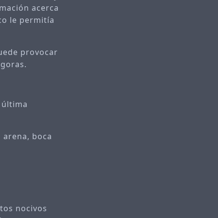
ormación acerca
co le permitía
 puede provocar
ágoras.
 última
 arena, boca
ctos nocivos