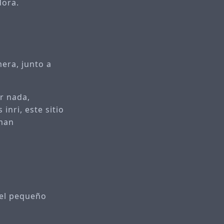
dora.
era, junto a
r nada,
inri, este sitio
aman
 el pequeño