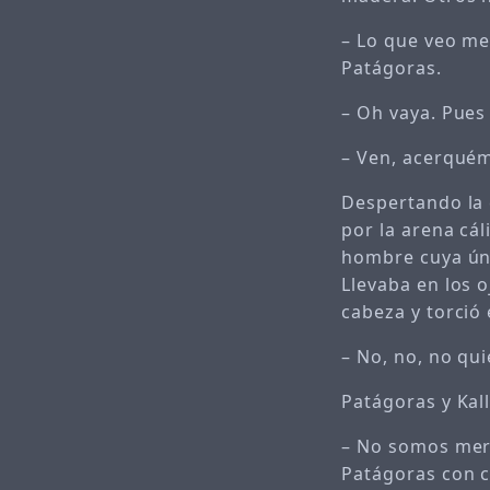
– Lo que veo me 
Patágoras.
– Oh vaya. Pues 
– Ven, acerquém
Despertando la 
por la arena cál
hombre cuya úni
Llevaba en los o
cabeza y torció 
– No, no, no qui
Patágoras y Kal
– No somos merc
Patágoras con c