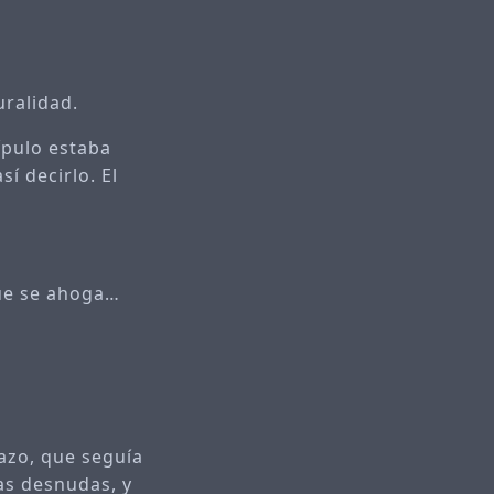
uralidad.
ípulo estaba
í decirlo. El
.
que se ahoga…
razo, que seguía
as desnudas, y