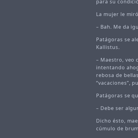
para su condici
La mujer le mir
– Bah. Me da igu
Patágoras se al
Kallistus.
– Maestro, veo 
intentando ahoga
rebosa de bella
“vacaciones”, p
Patágoras se qu
– Debe ser algun
Dicho ésto, mae
cúmulo de bruma